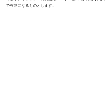
で有効になるものとします。
第9条（
苦情や相談の担当窓口
）
当社は、個人情報の取扱いに関する担当窓口及び責任者
下の通り設けます。
・会社名：Psyve株式会社
・所在地：〒484-0078 愛知県犬山市上野新町435
・代表取締役：清野 飛鳥
・お問い合わせ窓口：
https://forms.gle/5er7RGPeDa4QYJCG7
HOME
PRIVACY POLICY