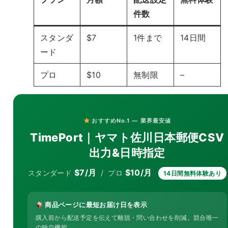
件数
スタンダ
$7
1件まで
14日間
ード
プロ
$10
無制限
–
おすすめNo.1 — 業界最安値
TimePort｜ヤマト佐川日本郵便CSV
出力&日時指定
$7/月
$10/月
スタンダード
/ プロ
14日間無料体験あり
商品ページに最短お届け日を表示
購入前から配送予定を伝えて離脱・問い合わせを削減。競合唯一
の独自機能。