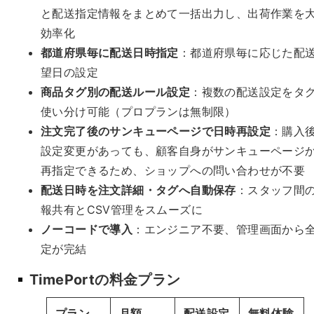
と配送指定情報をまとめて一括出力し、出荷作業を
効率化
都道府県毎に配送日時指定
：都道府県毎に応じた配
望日の設定
商品タグ別の配送ルール設定
：複数の配送設定をタ
使い分け可能（プロプランは無制限）
注文完了後のサンキューページで日時再設定
：購入
設定変更があっても、顧客自身がサンキューページ
再指定できるため、ショップへの問い合わせが不要
配送日時を注文詳細・タグへ自動保存
：スタッフ間
報共有とCSV管理をスムーズに
ノーコードで導入
：エンジニア不要、管理画面から
定が完結
TimePortの料金プラン
プラン
月額
配送設定
無料体験