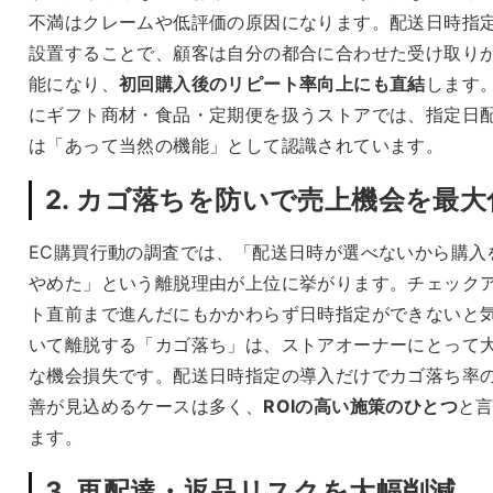
不満はクレームや低評価の原因になります。配送日時指
設置することで、顧客は自分の都合に合わせた受け取り
能になり、
初回購入後のリピート率向上にも直結
します
にギフト商材・食品・定期便を扱うストアでは、指定日
は「あって当然の機能」として認識されています。
2. カゴ落ちを防いで売上機会を最大
EC購買行動の調査では、「配送日時が選べないから購入
やめた」という離脱理由が上位に挙がります。チェック
ト直前まで進んだにもかかわらず日時指定ができないと
いて離脱する「カゴ落ち」は、ストアオーナーにとって
な機会損失です。配送日時指定の導入だけでカゴ落ち率
善が見込めるケースは多く、
ROIの高い施策のひとつ
と
ます。
3. 再配達・返品リスクを大幅削減