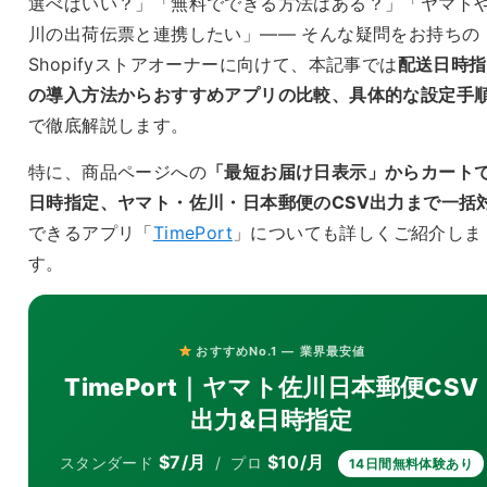
選べばいい？」「無料でできる方法はある？」「ヤマト
川の出荷伝票と連携したい」—— そんな疑問をお持ちの
Shopifyストアオーナーに向けて、本記事では
配送日時指
の導入方法からおすすめアプリの比較、具体的な設定手
で徹底解説します。
特に、商品ページへの
「最短お届け日表示」からカート
日時指定、ヤマト・佐川・日本郵便のCSV出力まで一括
できるアプリ「
TimePort
」についても詳しくご紹介しま
す。
おすすめNo.1 — 業界最安値
TimePort｜ヤマト佐川日本郵便CSV
出力&日時指定
$7/月
$10/月
スタンダード
/ プロ
14日間無料体験あり